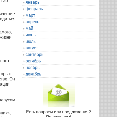
лько
январь
февраль
ические
март
ходиться
апрель
май
амого,
июнь
 жизни,
июль
август
сентябрь
шного
октябрь
ноябрь
оторых
декабрь
тве. Он
тации
парусом
Есть вопросы или предложения?
ник»,