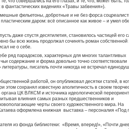
, что совершались на его глазах, и те, что, может быть, то
к в фантастических видениях «Травы забвения»).
 смешные фельетоны, добротные и не без форса соцреалист
ластическим даром: всё описанное как живое – и умел об
 пусть даже спустя десятилетия, становилось частицей его с
словно бы всю жизнь продолжал сочинять роман собственной
исал не о себе.
себе ряд парадоксов, характерных для многих талантливых
, чьи содержание и форма довольно точно соответствовали
литературы, писатель почти никогда не встречал единоду
общественной работой, он опубликовал десятки статей, в к
и этом сохранял известную аполитичность в своем творчес
органа ЦК ВЛКСМ и источника идеологической переориен
питывая влияния самых разных предшественников и
новополагающие черты своего художественного мира. На
Катаева оформлена книжная выставка – персоналия «Под 
теля из фонда библиотеки: «Время, вперед!», «Почти днев