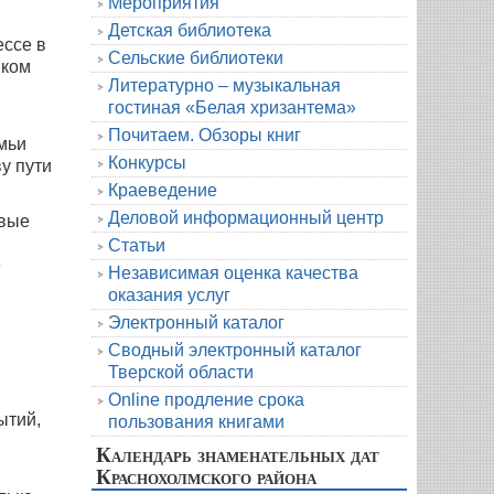
Мероприятия
Детская библиотека
ессе в
Сельские библиотеки
ыком
Литературно – музыкальная
гостиная «Белая хризантема»
Почитаем. Обзоры книг
мьи
Конкурсы
у пути
Краеведение
Деловой информационный центр
рвые
н
Статьи
е
Независимая оценка качества
оказания услуг
Электронный каталог
Сводный электронный каталог
Тверской области
Online продление срока
ытий,
пользования книгами
Календарь знаменательных дат
Краснохолмского района