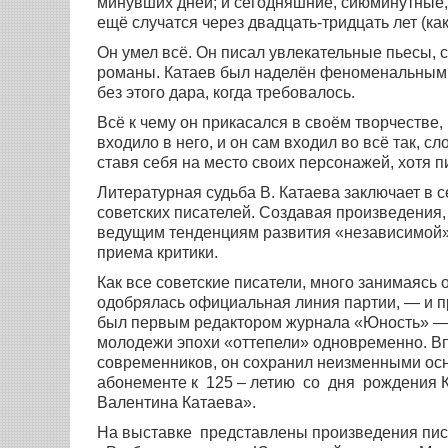
минувших дней; и сегодняшние, сиюминутные, те
ещё случатся через двадцать-тридцать лет (ка
Он умел всё. Он писал увлекательные пьесы,
романы. Катаев был наделён феноменальным п
без этого дара, когда требовалось.
Всё к чему он прикасался в своём творчестве,
входило в него, и он сам входил во всё так, 
ставя себя на место своих персонажей, хотя п
Литературная судьба В. Катаева заключает в 
советских писателей. Создавая произведения
ведущим тенденциям развития «независимой» 
приема критики.
Как все советские писатели, много занимаясь 
одобрялась официальная линия партии, — и пр
был первым редактором журнала «Юность» — 
молодежи эпохи «оттепели» одновременно. В
современников, он сохранил неизменными ос
абонементе к 125 – летию со дня рождения 
Валентина Катаева».
На выставке представлены произведения писа