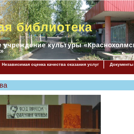
ая библиотека
 учреждение культуры «Краснохолмс
»
Независимая оценка качества оказания услуг
Документы
ва