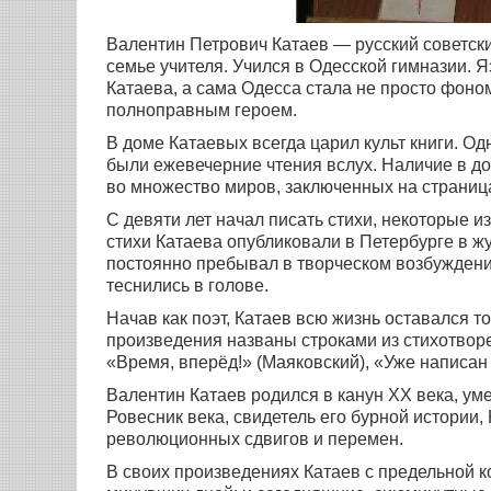
Валентин Петрович Катаев — русский советский
семье учителя. Учился в Одесской гимназии. 
Катаева, а сама Одесса стала не просто фоно
полноправным героем.
В доме Катаевых всегда царил культ книги. 
были ежевечерние чтения вслух. Наличие в д
во множество миров, заключенных на страница
С девяти лет начал писать стихи, некоторые из
стихи Катаева опубликовали в Петербурге в 
постоянно пребывал в творческом возбуждени
теснились в голове.
Начав как поэт, Катаев всю жизнь оставался 
произведения названы строками из стихотворе
«Время, вперёд!» (Маяковский), «Уже написан
Валентин Катаев родился в канун XX века, уме
Ровесник века, свидетель его бурной истории
революционных сдвигов и перемен.
В своих произведениях Катаев с предельной к