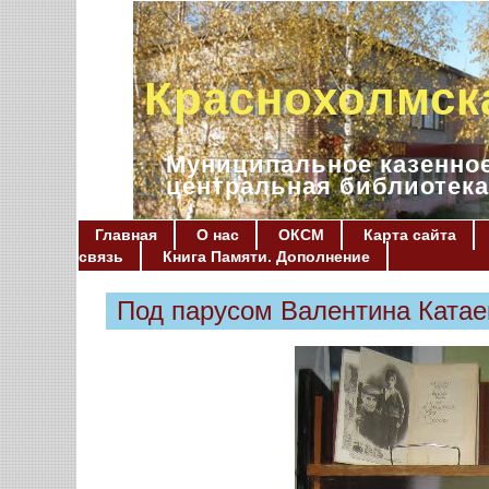
Краснохолмск
Муниципальное казенное
центральная библиотека
Главная
О нас
ОКСМ
Карта сайта
связь
Книга Памяти. Дополнение
Под парусом Валентина Катае