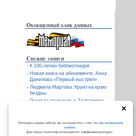
Обобщенный банк данных
Свежие записи
К 100-летию библиотекаря
Новая книга на абонементе. Анна
Данилова «Первый выстрел»
Людмила Мартова. Круиз на краю
бездны
Пункт выдачи книг д. Толстиково.
Июль.
В гости к русскому фольклору
Архивы
Пользуясь нашим сайтом, вы соглашаетесь с тем, что
мы используем
cookies
.
Архивы
Для сбора статистики используется: «Цифровая культура».