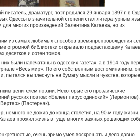
 писатель, драматург, поэт родился 29 января 1897 г. в Од
Язык Одессы в значительной степени стал литературным яз
м для многих произведений Валентина Катаева, но их
Одним из самых любимых способов времяпрепровождения се
оме огромной библиотеки открывало подрастающему Катаев
х десятков и сотен томов.
 них были напечатаны в одесских газетах, а в 1914 году пе
журнале «Весь мир». По его собственным воспоминаниям, о
и, пытался выплеснуть на бумагу мысли и чувства, которы
тонким ценителем поэзии. Некоторые его прозаические
ний русских поэтов: «Белеет парус одинокий» (Лермонтов),
 Вертер» (Пастернак).
р, немного не дожив до конца столетия, на 90-м году жизни.
, Катаев прожил жизнь в гуще многих важных решающих соб
онкретностью, очень зримо умел воскрешать и дела давно