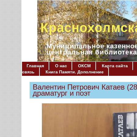
Краснохолмск
Муниципальное казенное
центральная библиотека
Главная
О нас
ОКСМ
Карта сайта
связь
Книга Памяти. Дополнение
Валентин Петрович Катаев (28.
драматург и поэт