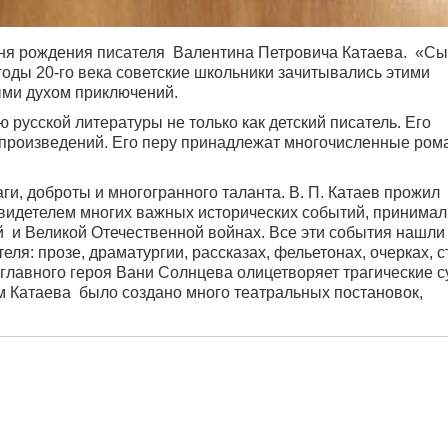
 дня рождения писателя Валентина Петровича Катаева. «С
годы 20-го века советские школьники зачитывались этими
ыми духом приключений.
 русской литературы не только как детский писатель. Его
 произведений. Его перу принадлежат многочисленные ром
ги, доброты и многогранного таланта. В. П. Катаев прожил
свидетелем многих важных исторических событий, принимал
й и Великой Отечественной войнах. Все эти события нашли
ля: прозе, драматургии, рассказах, фельетонах, очерках, с
 главного героя Вани Солнцева олицетворяет трагические 
м Катаева было создано много театральных постановок,