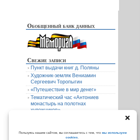
Обобщенный банк данных
Свежие записи
Пункт выдачи книг д. Поляны
Художник-земляк Вениамин
Сергеевич Торопыгин
«Путешествие в мир денег»
Тематический час «Антониев
монастырь на полотнах
художников»
Новая книга. Елена Михалёва. Тени
княжеской усадьбы
Архивы
Пользуясь нашим сайтом, вы соглашаетесь с тем, что
мы используем
cookies
.
Архивы