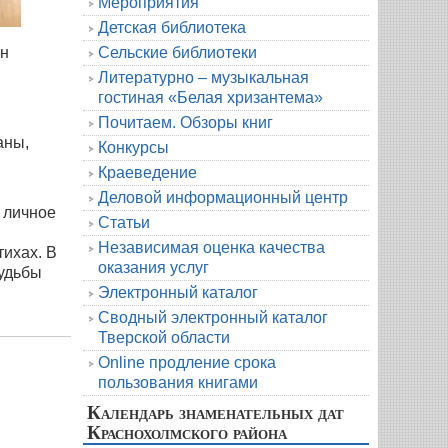
Мероприятия
Детская библиотека
Сельские библиотеки
ын
Литературно – музыкальная
гостиная «Белая хризантема»
Почитаем. Обзоры книг
аны,
Конкурсы
Краеведение
Деловой информационный центр
 личное
Статьи
Независимая оценка качества
тихах. В
оказания услуг
судьбы
Электронный каталог
Сводный электронный каталог
Тверской области
Online продление срока
пользования книгами
Календарь знаменательных дат
Краснохолмского района