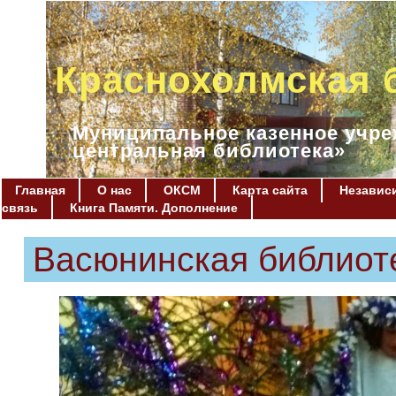
Краснохолмская 
Муниципальное казенное учре
центральная библиотека»
Главная
О нас
ОКСМ
Карта сайта
Независи
связь
Книга Памяти. Дополнение
Васюнинская библиот