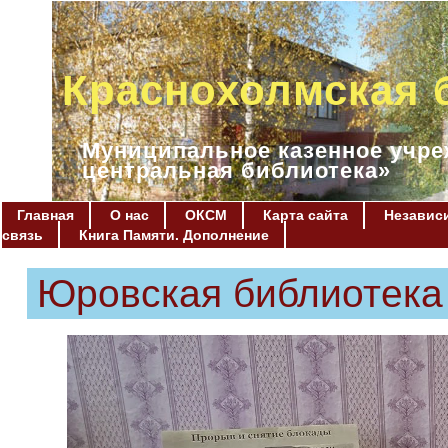
Краснохолмская 
Муниципальное казенное учре
центральная библиотека»
Главная
О нас
ОКСМ
Карта сайта
Независи
связь
Книга Памяти. Дополнение
Юровская библиотека