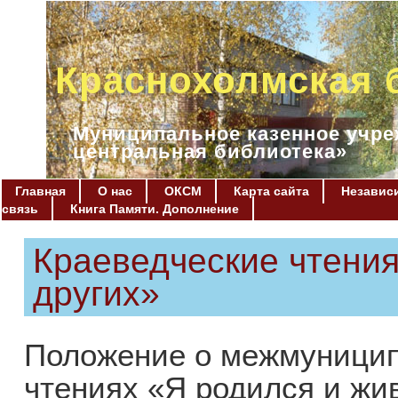
Краснохолмская 
Муниципальное казенное учре
центральная библиотека»
Главная
О нас
ОКСМ
Карта сайта
Независи
связь
Книга Памяти. Дополнение
Краеведческие чтения
других»
Положение о межмуницип
чтениях «Я родился и жив