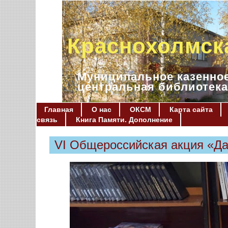
Краснохолмск
Муниципальное казенное
центральная библиотека
Главная
О нас
ОКСМ
Карта сайта
связь
Книга Памяти. Дополнение
VI Общероссийская акция «Да