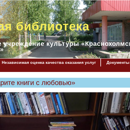
ая библиотека
 учреждение культуры «Краснохолмс
»
Независимая оценка качества оказания услуг
Документы
рите книги с любовью»