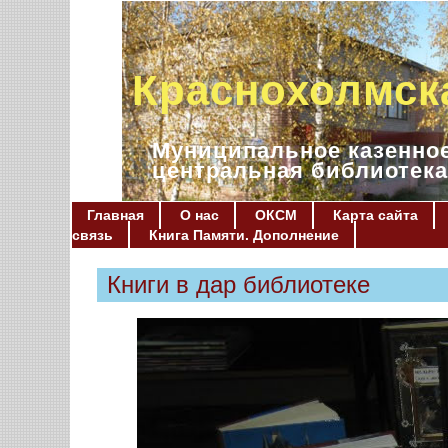
Краснохолмск
Муниципальное казенное
центральная библиотека
Главная
О нас
ОКСМ
Карта сайта
связь
Книга Памяти. Дополнение
Книги в дар библиотеке