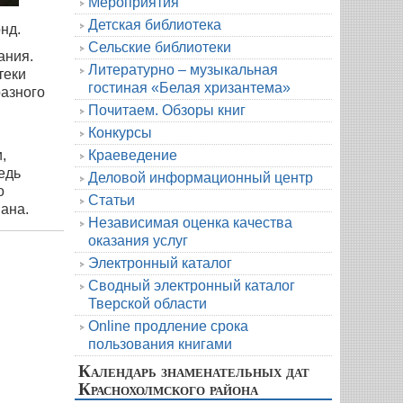
Мероприятия
Детская библиотека
онд.
Сельские библиотеки
ания.
Литературно – музыкальная
теки
гостиная «Белая хризантема»
разного
Почитаем. Обзоры книг
Конкурсы
Краеведение
,
едь
Деловой информационный центр
о
Статьи
ана.
Независимая оценка качества
оказания услуг
Электронный каталог
Сводный электронный каталог
Тверской области
Online продление срока
пользования книгами
Календарь знаменательных дат
Краснохолмского района