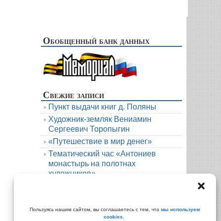
Обобщенный банк данных
Свежие записи
Пункт выдачи книг д. Поляны
Художник-земляк Вениамин
Сергеевич Торопыгин
«Путешествие в мир денег»
Тематический час «Антониев
монастырь на полотнах
художников»
Новая книга. Елена Михалёва. Тени
княжеской усадьбы
Архивы
Пользуясь нашим сайтом, вы соглашаетесь с тем, что
мы используем
cookies
.
Архивы