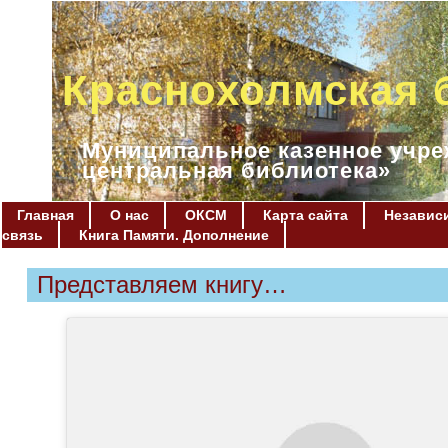
Краснохолмская 
Муниципальное казенное учре
центральная библиотека»
Главная
О нас
ОКСМ
Карта сайта
Независи
связь
Книга Памяти. Дополнение
Представляем книгу…