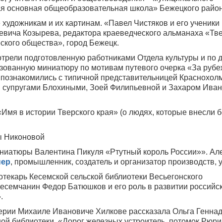
я основная общеобразовательная школа» Бежецкого район
удожникам и их картинам. «Павел Чистяков и его ученики 
вича Козырева, редактора краеведческого альманаха «Тв
еского общества», город Бежецк.
отрели подготовленную работниками Отдела культуры и по 
изованную миниатюру по мотивам путевого очерка «За руб
познакомились с типичной представительницей Краснохол
и супругами Блохиными, Зоей Филипьевной и Захаром Ива
«Имя в истории Тверского края» (о людях, которые внесли 
ы Никоновой
иниатюры Валентина Пикуля «Ртутный король России»». Ал
нер
, промышленник, создатель и организатор производств, 
екарь Кесемской сельской библиотеки Весьегонского
Кесемчанин Федор Батюшков и его роль в развитии российс
».
ерии Михаиле Ивановиче Хилкове рассказала Ольга Генна
ой библиотеки. «Дорог железных устроитель, потомок Рюри