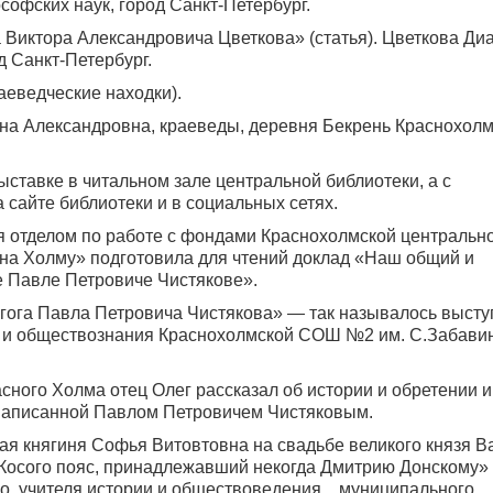
офских наук, город Санкт-Петербург.
 Виктора Александровича Цветкова» (статья). Цветкова Ди
д Санкт-Петербург.
аеведческие находки).
на Александровна, краеведы, деревня Бекрень Краснохолм
ставке в читальном зале центральной библиотеки, а с
сайте библиотеки и в социальных сетях.
я отделом по работе с фондами Краснохолмской центральн
 на Холму» подготовила для чтений доклад «Наш общий и
е Павле Петровиче Чистякове».
агога Павла Петровича Чистякова» — так называлось выст
 и обществознания Краснохолмской СОШ №2 им. С.Забавин
сного Холма отец Олег рассказал об истории и обретении 
написанной Павлом Петровичем Чистяковым.
ая княгиня Софья Витовтовна на свадьбе великого князя В
я Косого пояс, принадлежавший некогда Дмитрию Донскому»
ко, учителя истории и обществоведения муниципального