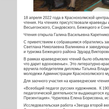
18 апреля 2022 года в Краснохолмской цент
чтения. На чтениях присутствовали краеведы 
Весьегонского, Сандовского, Бежецкого и Сон
Чтения открыла Галина Васильевна Каретнико
С приветствием к собравшимся обратились за
Светлана Николаевна Валинкина и заведующий
и туризма Бежецкого района Эдуард Викторов
В рамках краеведческих чтений было объявле
что дарит вдохновенье». Это литературно-кра
вручила победителям дипломы Татьяна Влади
молодежи Администрации Краснохолмского му
Для заочного участия на краеведческие чтени
«Всеобщий педагог русских художников. К 190
педагогической деятельности выдающегося худ
Презентация». Чурилова Елена Борисовна, иску
Исследовательская работа «Звезда второй вел