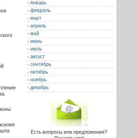
январь
февраль
ана
март
апрель
май
ского
июнь
июль
август
сентябрь
ой
октябрь
ноябрь
декабрь
упление
а,
иконы
асилия
 шла
Есть вопросы или предложения?