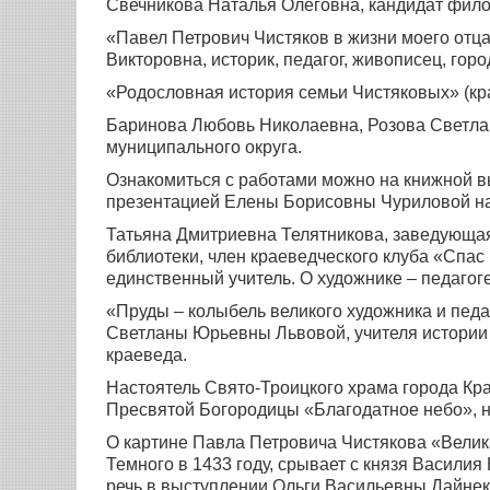
Свечникова Наталья Олеговна, кандидат филос
«Павел Петрович Чистяков в жизни моего отца
Викторовна, историк, педагог, живописец, горо
«Родословная история семьи Чистяковых» (кр
Баринова Любовь Николаевна, Розова Светла
муниципального округа.
Ознакомиться с работами можно на книжной вы
презентацией Елены Борисовны Чуриловой на 
Татьяна Дмитриевна Телятникова, заведующа
библиотеки, член краеведческого клуба «Спас
единственный учитель. О художнике – педагог
«Пруды – колыбель великого художника и пед
Светланы Юрьевны Львовой, учителя истории
краеведа.
Настоятель Свято-Троицкого храма города Кра
Пресвятой Богородицы «Благодатное небо», 
О картине Павла Петровича Чистякова «Велик
Темного в 1433 году, срывает с князя Васили
речь в выступлении Ольги Васильевны Дайне