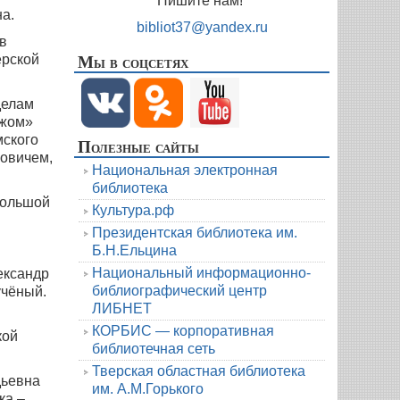
Пишите нам!
а.
bibliot37@yandex.ru
в
Мы в соцсетях
ерской
делам
ежом»
мского
Полезные сайты
новичем,
Национальная электронная
библиотека
большой
Культура.рф
Президентская библиотека им.
Б.Н.Ельцина
Национальный информационно-
ександр
библиографический центр
учёный.
ЛИБНЕТ
КОРБИС — корпоративная
кой
библиотечная сеть
Тверская областная библиотека
дьевна
им. А.М.Горького
ка –