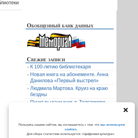
отеки
Обобщенный банк данных
Свежие записи
К 100-летию библиотекаря
Новая книга на абонементе. Анна
Данилова «Первый выстрел»
Людмила Мартова. Круиз на краю
бездны
Пункт выдачи книг д. Толстиково.
Июль.
В гости к русскому фольклору
Архивы
Пользуясь нашим сайтом, вы соглашаетесь с тем, что
мы используем
cookies
.
Архивы
Для сбора статистики используется: «Цифровая культура».