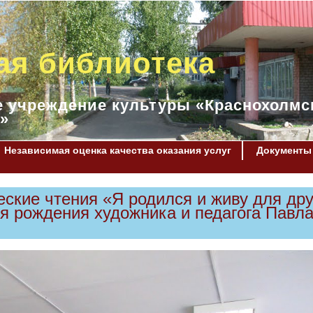
ая библиотека
 учреждение культуры «Краснохолмс
»
Независимая оценка качества оказания услуг
Документы
кие чтения «Я родился и живу для дру
я рождения художника и педагога Павл