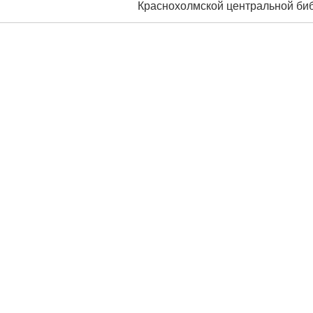
раснохолмской центральной библи