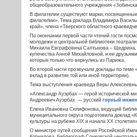
общеобразовательного учреждения «Зобинска
В филателии существуют марки, посвященные х
филателии». Тема доклада Владимира Василье
край», члена «Тверского областного краеведч
По окончании первой части чтений гости посм
молодежи и центральной библиотеки театрал
Михаила Евграфовича Салтыкова – Щедрина, 
купечества Анной Михайловной, и ее друзьям
которые только что вернулись из Парижа.
Во второй части прозвучали доклады по теме 
вклад в развитие той или иной территории).
Тема выступления краеведа Веры Алексеевн
«Александр Ауэрбах — герой исторической м
Андреевич Ауэрбах — русский
горный инже
Елена Ивановна Селифонова, ведущий библиот
муниципального округа подготовила доклад «
культуры на рубеже XIX и начала XX столетия
О министре путей сообщения Российской Имп
Корнилова, библиограф Сонковской центральн