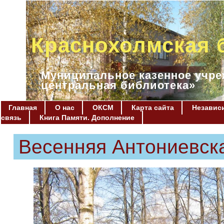
Краснохолмская 
Муниципальное казенное учре
центральная библиотека»
Главная
О нас
ОКСМ
Карта сайта
Независи
связь
Книга Памяти. Дополнение
Весенняя Антониевск