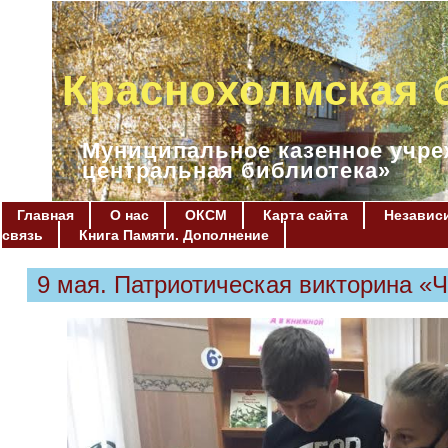
Краснохолмская 
Муниципальное казенное учре
центральная библиотека»
Главная
О нас
ОКСМ
Карта сайта
Независи
связь
Книга Памяти. Дополнение
9 мая. Патриотическая викторина «