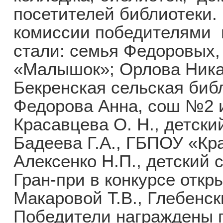
посетителей библиотеки
комиссии победителями 
стали: семья Федоровых,
«Малышок»; Орлова Ника
Бекренская сельская биб
Федорова Анна, сош №2 и
Красавцева О. Н., детск
Бадеева Г.А., ГБПОУ «Кр
Алексенко Н.П., детский
Гран-при в конкурсе откр
Макаровой Т.В., Глебенск
Победители награждены 