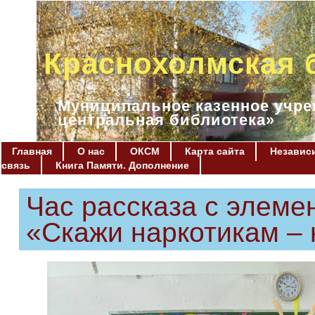
Краснохолмская 
Муниципальное казенное учре
центральная библиотека»
Главная
О нас
ОКСМ
Карта сайта
Независи
связь
Книга Памяти. Дополнение
Час рассказа с элеме
«Скажи наркотикам – 