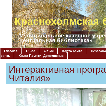
Краснохолмская 
Муниципальное казенное учре
центральная библиотека»
Главная
О нас
ОКСМ
Карта сайта
Независи
связь
Книга Памяти. Дополнение
Интерактивная прогр
Читалия»