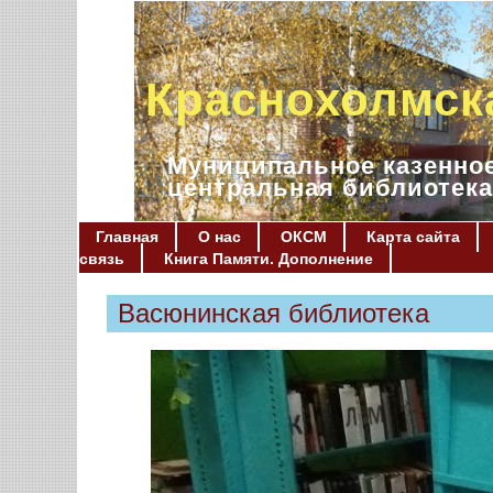
Краснохолмск
Муниципальное казенное
центральная библиотека
Главная
О нас
ОКСМ
Карта сайта
связь
Книга Памяти. Дополнение
Васюнинская библиотека