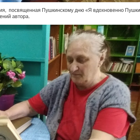
ция, посвященная Пушкинскому дню «Я вдохновенно Пушк
ений автора.