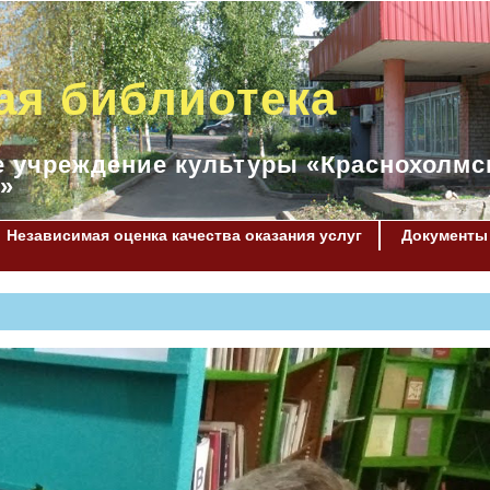
ая библиотека
 учреждение культуры «Краснохолмс
»
Независимая оценка качества оказания услуг
Документы