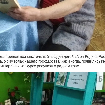
теке прошел познавательный час для детей «Моя Родина Рос
, о символах нашего государства: как и когда, появились ге
викторине и конкурсе рисунков о родном крае.