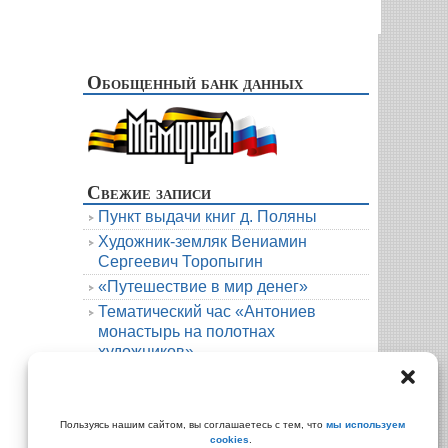
Обобщенный банк данных
Свежие записи
Пункт выдачи книг д. Поляны
Художник-земляк Вениамин
Сергеевич Торопыгин
«Путешествие в мир денег»
Тематический час «Антониев
монастырь на полотнах
художников»
Новая книга. Елена Михалёва. Тени
княжеской усадьбы
Архивы
Пользуясь нашим сайтом, вы соглашаетесь с тем, что
мы используем
cookies
.
Архивы