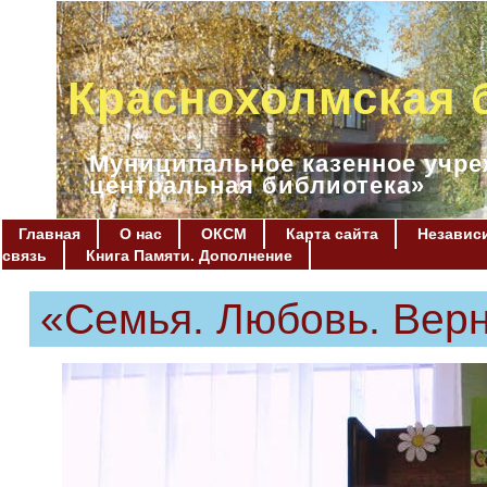
Краснохолмская 
Муниципальное казенное учре
центральная библиотека»
Главная
О нас
ОКСМ
Карта сайта
Независи
связь
Книга Памяти. Дополнение
«Семья. Любовь. Вер