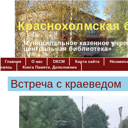
Краснохолмская 
Муниципальное казенное учре
центральная библиотека»
Главная
О нас
ОКСМ
Карта сайта
Независи
связь
Книга Памяти. Дополнение
Встреча с краеведом