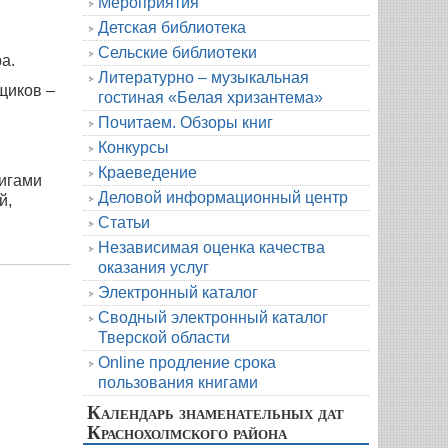
Мероприятия
Детская библиотека
Сельские библиотеки
а.
Литературно – музыкальная
щиков –
гостиная «Белая хризантема»
а
Почитаем. Обзоры книг
Конкурсы
Краеведение
нигами
Деловой информационный центр
й,
Статьи
Независимая оценка качества
оказания услуг
Электронный каталог
Сводный электронный каталог
Тверской области
Online продление срока
пользования книгами
Календарь знаменательных дат
Краснохолмского района