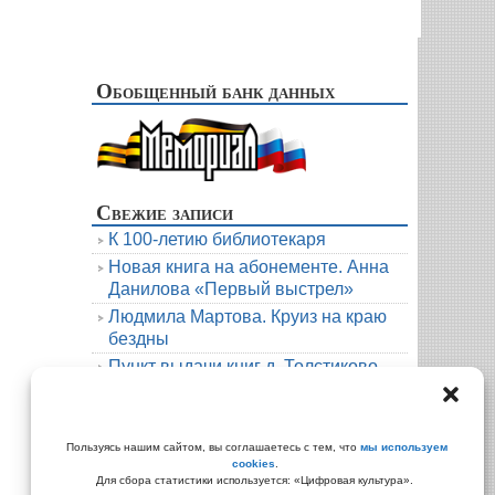
Обобщенный банк данных
Свежие записи
К 100-летию библиотекаря
Новая книга на абонементе. Анна
Данилова «Первый выстрел»
Людмила Мартова. Круиз на краю
бездны
Пункт выдачи книг д. Толстиково.
Июль.
В гости к русскому фольклору
Архивы
Пользуясь нашим сайтом, вы соглашаетесь с тем, что
мы используем
cookies
.
Архивы
Для сбора статистики используется: «Цифровая культура».