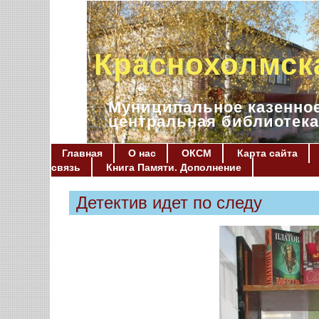
Краснохолмск
Муниципальное казенное
центральная библиотека
Главная
О нас
ОКСМ
Карта сайта
связь
Книга Памяти. Дополнение
Детектив идет по следу