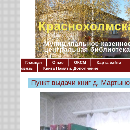
Краснохолмск
Муниципальное казенное
центральная библиотека
Главная
О нас
ОКСМ
Карта сайта
связь
Книга Памяти. Дополнение
Пункт выдачи книг д. Мартын