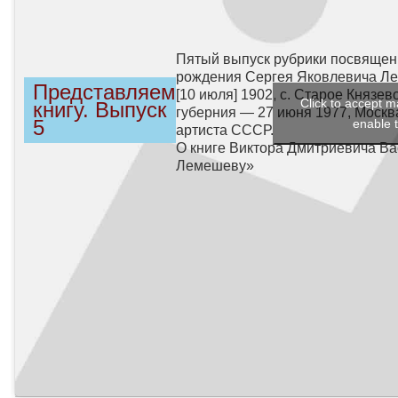
Пятый выпуск рубрики посвящен 
рождения Сергея Яковлевича Л
Представляем
[10 июля] 1902, с. Старое Князев
Click to accept m
книгу. Выпуск
губерния — 27 июня 1977, Москв
5
enable t
артиста СССР.
О книге Виктора Дмитриевича Ва
Лемешеву»