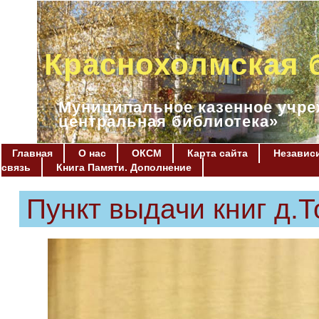
Краснохолмская 
Муниципальное казенное учре
центральная библиотека»
Главная
О нас
ОКСМ
Карта сайта
Независи
связь
Книга Памяти. Дополнение
Пункт выдачи книг д.