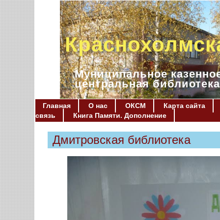
Краснохолмск
Муниципальное казенное
центральная библиотека
Главная
О нас
ОКСМ
Карта сайта
связь
Книга Памяти. Дополнение
Дмитровская библиотека