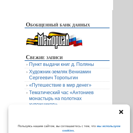
Обобщенный банк данных
Свежие записи
Пункт выдачи книг д. Поляны
Художник-земляк Вениамин
Сергеевич Торопыгин
«Путешествие в мир денег»
Тематический час «Антониев
монастырь на полотнах
художников»
Новая книга. Елена Михалёва. Тени
княжеской усадьбы
Архивы
Пользуясь нашим сайтом, вы соглашаетесь с тем, что
мы используем
cookies
.
Архивы