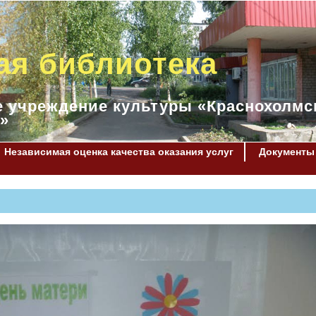
ая библиотека
 учреждение культуры «Краснохолмс
»
Независимая оценка качества оказания услуг
Документы