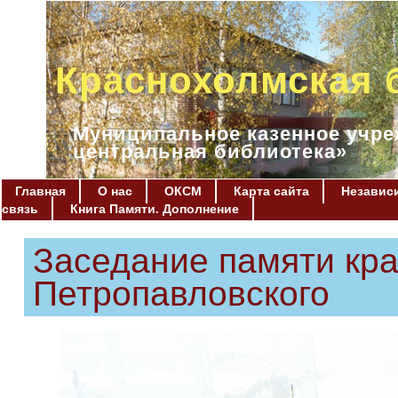
Краснохолмская 
Муниципальное казенное учре
центральная библиотека»
Главная
О нас
ОКСМ
Карта сайта
Независи
связь
Книга Памяти. Дополнение
Заседание памяти кр
Петропавловского