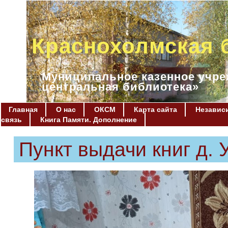
Краснохолмская 
Муниципальное казенное учре
центральная библиотека»
Главная
О нас
ОКСМ
Карта сайта
Независи
связь
Книга Памяти. Дополнение
Пункт выдачи книг 