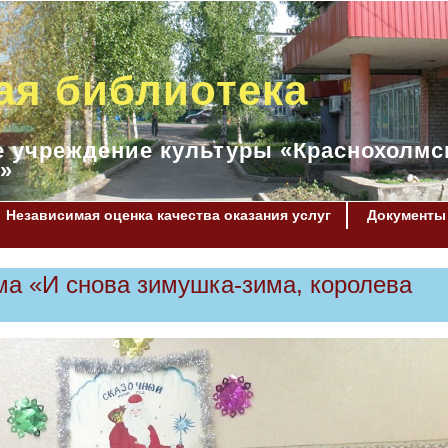
ая библиотека
 учреждение культуры «Краснохолмс
»
Независимая оценка качества оказания услуг
Документы
ма «И снова зимушка-зима, королева