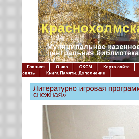
Краснохолмск
Муниципальное казенное
центральная библиотека
Главная
О нас
ОКСМ
Карта сайта
связь
Книга Памяти. Дополнение
Литературно-игровая програм
снежная»