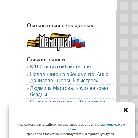
Обобщенный банк данных
Свежие записи
К 100-летию библиотекаря
Новая книга на абонементе. Анна
Данилова «Первый выстрел»
Людмила Мартова. Круиз на краю
бездны
Пункт выдачи книг д. Толстиково.
Июль.
В гости к русскому фольклору
Архивы
Пользуясь нашим сайтом, вы соглашаетесь с тем, что
мы используем
cookies
.
Архивы
Для сбора статистики используется: «Цифровая культура».