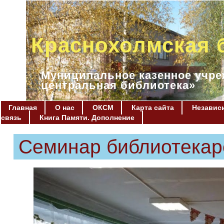
Краснохолмская 
Муниципальное казенное учре
центральная библиотека»
Главная
О нас
ОКСМ
Карта сайта
Независи
связь
Книга Памяти. Дополнение
Семинар библиотекар