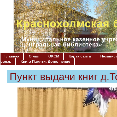
Краснохолмская 
Муниципальное казенное учре
центральная библиотека»
Главная
О нас
ОКСМ
Карта сайта
Независи
связь
Книга Памяти. Дополнение
Пункт выдачи книг д.