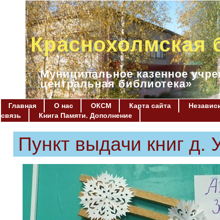
Краснохолмская 
Муниципальное казенное учре
центральная библиотека»
Главная
О нас
ОКСМ
Карта сайта
Независи
связь
Книга Памяти. Дополнение
Пункт выдачи книг д. 