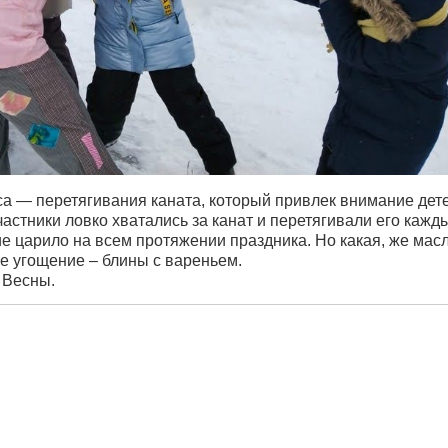
а — перетягивания каната, который привлек внимание дет
стники ловко хватались за канат и перетягивали его кажд
е царило на всем протяжении праздника. Но какая, же мас
е угощение – блины с вареньем.
 Весны.