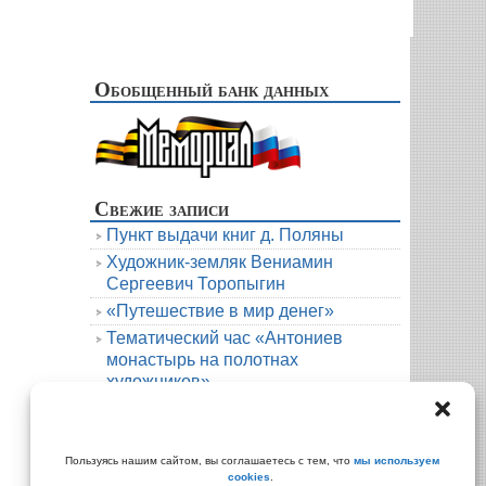
Обобщенный банк данных
Свежие записи
Пункт выдачи книг д. Поляны
Художник-земляк Вениамин
Сергеевич Торопыгин
«Путешествие в мир денег»
Тематический час «Антониев
монастырь на полотнах
художников»
Новая книга. Елена Михалёва. Тени
княжеской усадьбы
Архивы
Пользуясь нашим сайтом, вы соглашаетесь с тем, что
мы используем
cookies
.
Архивы