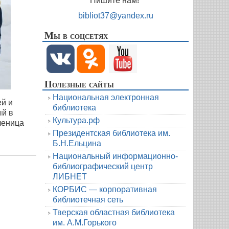
Пишите нам!
bibliot37@yandex.ru
Мы в соцсетях
Полезные сайты
Национальная электронная
ей и
библиотека
ый в
Культура.рф
леница
Президентская библиотека им.
Б.Н.Ельцина
Национальный информационно-
библиографический центр
ЛИБНЕТ
КОРБИС — корпоративная
библиотечная сеть
Тверская областная библиотека
им. А.М.Горького