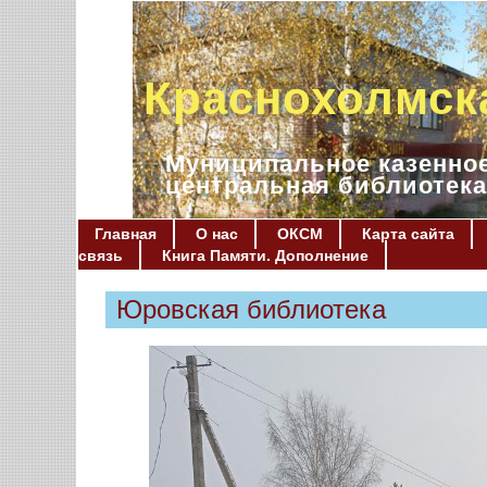
Краснохолмск
Муниципальное казенное
центральная библиотека
Главная
О нас
ОКСМ
Карта сайта
связь
Книга Памяти. Дополнение
Юровская библиотека