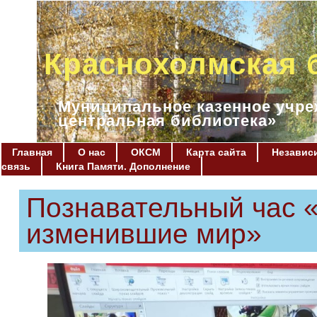
Краснохолмская 
Муниципальное казенное учре
центральная библиотека»
Главная
О нас
ОКСМ
Карта сайта
Независи
связь
Книга Памяти. Дополнение
Познавательный час 
изменившие мир»