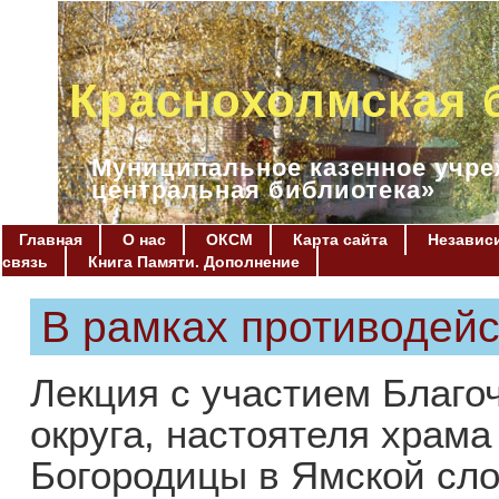
Краснохолмская 
Муниципальное казенное учре
центральная библиотека»
Главная
О нас
ОКСМ
Карта сайта
Независи
связь
Книга Памяти. Дополнение
В рамках противодейс
Лекция с участием Благоч
округа, настоятеля храм
Богородицы в Ямской слоб