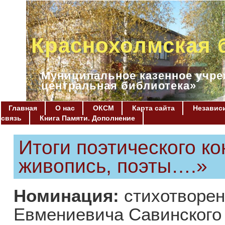
Краснохолмская 
Муниципальное казенное учре
центральная библиотека»
Главная
О нас
ОКСМ
Карта сайта
Независи
связь
Книга Памяти. Дополнение
Итоги поэтического к
живопись, поэты….»
Номинация:
стихотворен
Евмениевича Савинского