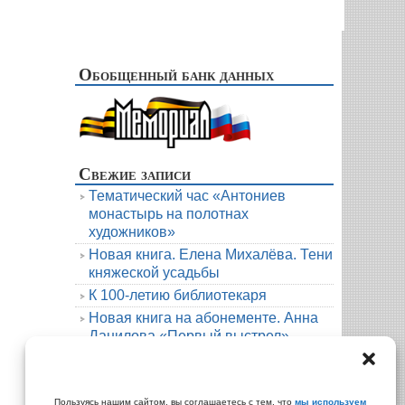
Обобщенный банк данных
Свежие записи
Тематический час «Антониев
монастырь на полотнах
художников»
Новая книга. Елена Михалёва. Тени
княжеской усадьбы
К 100-летию библиотекаря
Новая книга на абонементе. Анна
Данилова «Первый выстрел»
Людмила Мартова. Круиз на краю
бездны
Архивы
Пользуясь нашим сайтом, вы соглашаетесь с тем, что
мы используем