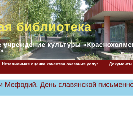
ая библиотека
 учреждение культуры «Краснохолмс
»
Независимая оценка качества оказания услуг
Документы
и Мефодий. День славянской письменно