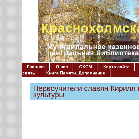
Краснохолмск
Муниципальное казенное
центральная библиотека
Главная
О нас
ОКСМ
Карта сайта
связь
Книга Памяти. Дополнение
Первоучители славян Кирилл 
культуры