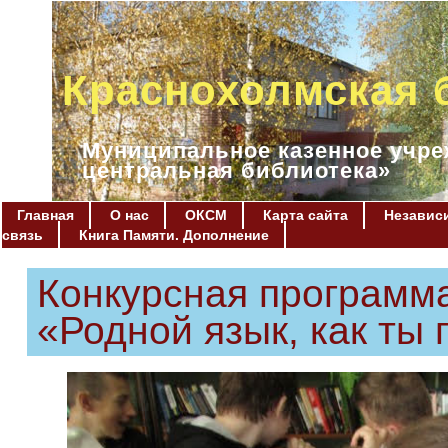
Краснохолмская 
Муниципальное казенное учре
центральная библиотека»
Главная
О нас
ОКСМ
Карта сайта
Независи
связь
Книга Памяти. Дополнение
Конкурсная программ
«Родной язык, как ты 