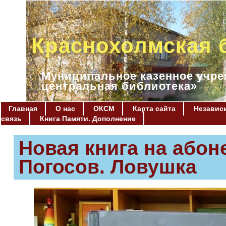
Краснохолмская 
Муниципальное казенное учре
центральная библиотека»
Главная
О нас
ОКСМ
Карта сайта
Независи
связь
Книга Памяти. Дополнение
Новая книга на абон
Погосов. Ловушка