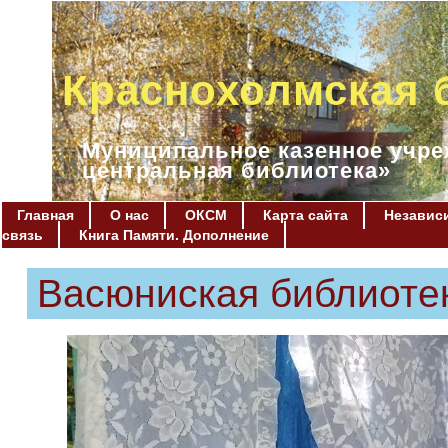
Краснохолмская 
Муниципальное казенное учре
центральная библиотека»
Главная
О нас
ОКСМ
Карта сайта
Независи
связь
Книга Памяти. Дополнение
Васюниская библиоте