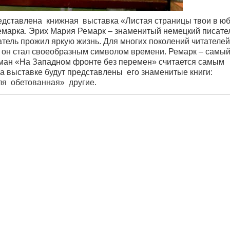
дставлена книжная выставка «Листая страницы твои в юб
Ремарка. Эрих Мария Ремарк – знаменитый немецкий писате
тель прожил яркую жизнь. Для многих поколений читателей
в он стал своеобразным символом времени. Ремарк – самы
оман «На Западном фронте без перемен» считается самым
 выставке будут представлены его знаменитые книги:
ля обетованная» другие.