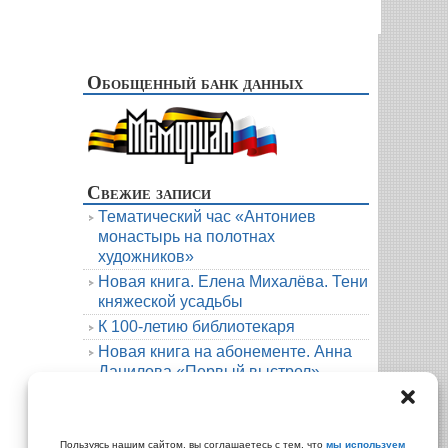
Обобщенный банк данных
Свежие записи
Тематический час «Антониев
монастырь на полотнах
художников»
Новая книга. Елена Михалёва. Тени
княжеской усадьбы
К 100-летию библиотекаря
Новая книга на абонементе. Анна
Данилова «Первый выстрел»
Людмила Мартова. Круиз на краю
бездны
Архивы
Пользуясь нашим сайтом, вы соглашаетесь с тем, что
мы используем