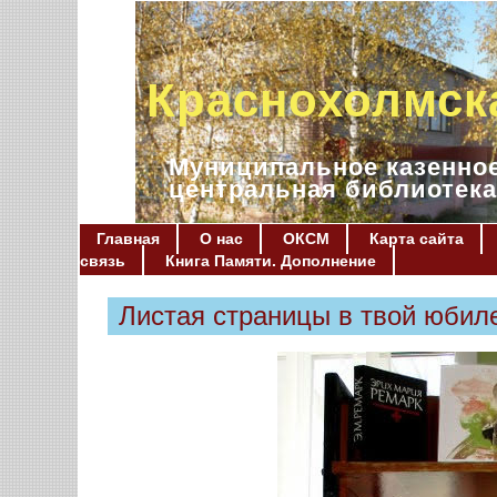
Краснохолмск
Муниципальное казенное
центральная библиотека
Главная
О нас
ОКСМ
Карта сайта
связь
Книга Памяти. Дополнение
Листая страницы в твой юбил