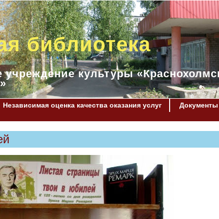
ая библиотека
 учреждение культуры «Краснохолмс
»
Независимая оценка качества оказания услуг
Документы
ей