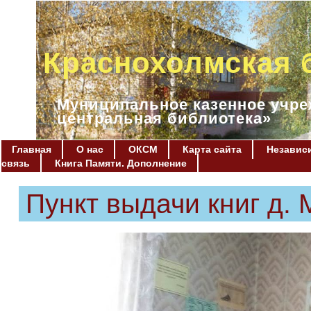
Краснохолмская 
Муниципальное казенное учре
центральная библиотека»
Главная
О нас
ОКСМ
Карта сайта
Независи
связь
Книга Памяти. Дополнение
Пункт выдачи книг д.