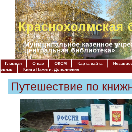
Краснохолмская 
Муниципальное казенное учре
центральная библиотека»
Главная
О нас
ОКСМ
Карта сайта
Независи
связь
Книга Памяти. Дополнение
Путешествие по книж