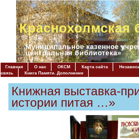
Краснохолмская 
Муниципальное казенное учре
центральная библиотека»
Главная
О нас
ОКСМ
Карта сайта
Независи
связь
Книга Памяти. Дополнение
Книжная выставка-пр
истории питая …»