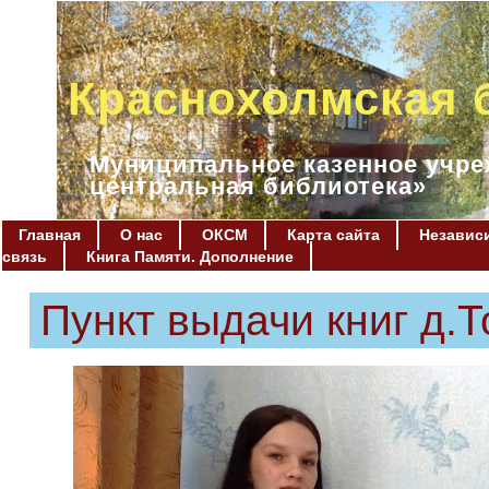
Краснохолмская 
Муниципальное казенное учре
центральная библиотека»
Главная
О нас
ОКСМ
Карта сайта
Независи
связь
Книга Памяти. Дополнение
Пункт выдачи книг д.