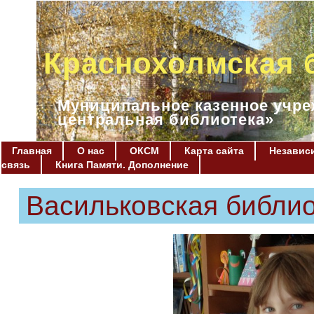
Краснохолмская 
Муниципальное казенное учре
центральная библиотека»
Главная
О нас
ОКСМ
Карта сайта
Независи
связь
Книга Памяти. Дополнение
Васильковская библи