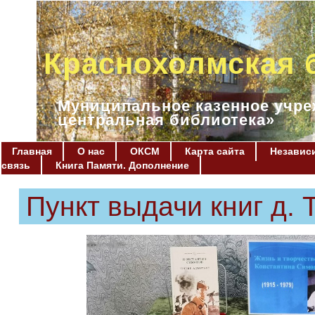
Краснохолмская 
Муниципальное казенное учре
центральная библиотека»
Главная
О нас
ОКСМ
Карта сайта
Независи
связь
Книга Памяти. Дополнение
Пункт выдачи книг д. 