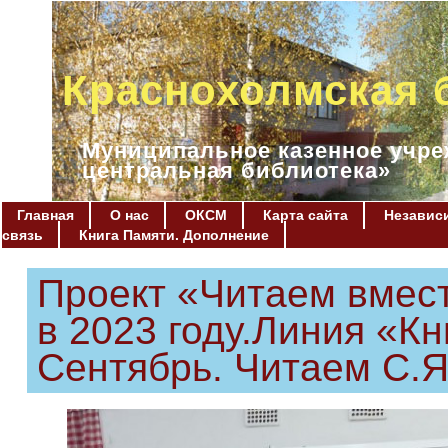
Краснохолмская 
Муниципальное казенное учре
центральная библиотека»
Главная
О нас
ОКСМ
Карта сайта
Независи
связь
Книга Памяти. Дополнение
Проект «Читаем вмест
в 2023 году.Линия «К
Сентябрь. Читаем С.Я