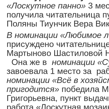
«Лоскутное панно»
3 ме
получила читательница пу
Поляны Тиунчик Вера Вик
В номинации «Любимое 
присуждено читательнице 
Мартыново Шастиловой Н
Она же в
номинации «Су
завоевала 1 место за ра
номинации «Всё в хозяй
пригодится»
победила М
Григорьевна, пункт выдачи
работа «Лоскутная мозаи