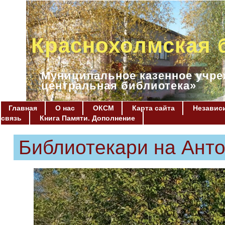
Краснохолмская 
Муниципальное казенное учре
центральная библиотека»
Главная
О нас
ОКСМ
Карта сайта
Независи
связь
Книга Памяти. Дополнение
Библиотекари на Ант