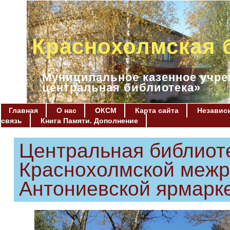
Краснохолмская 
Муниципальное казенное учре
центральная библиотека»
Главная
О нас
ОКСМ
Карта сайта
Независи
связь
Книга Памяти. Дополнение
Центральная библиоте
Краснохолмской межр
Антониевской ярмарк