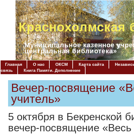
Краснохолмская 
Муниципальное казенное учре
центральная библиотека»
Главная
О нас
ОКСМ
Карта сайта
Независи
связь
Книга Памяти. Дополнение
Вечер-посвящение «Ве
учитель»
5 октября в Бекренской б
вечер-посвящение «Весь 