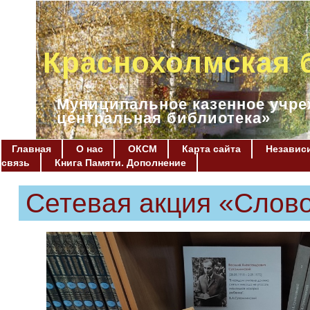
Краснохолмская 
Муниципальное казенное учре
центральная библиотека»
Главная
О нас
ОКСМ
Карта сайта
Независи
связь
Книга Памяти. Дополнение
Сетевая акция «Слово