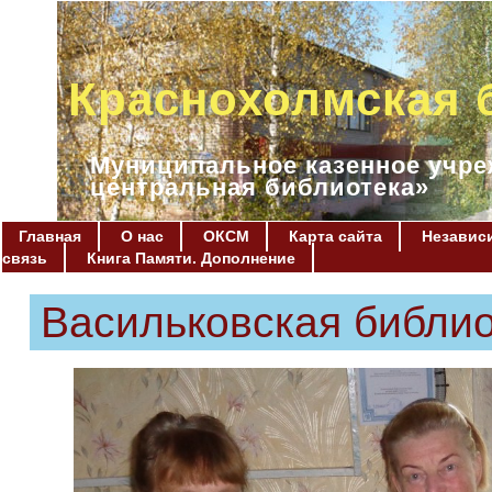
Краснохолмская 
Муниципальное казенное учре
центральная библиотека»
Главная
О нас
ОКСМ
Карта сайта
Независи
связь
Книга Памяти. Дополнение
Васильковская библи