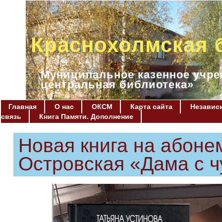
Краснохолмская 
Муниципальное казенное учре
центральная библиотека»
Главная
О нас
ОКСМ
Карта сайта
Независи
связь
Книга Памяти. Дополнение
Новая книга на абоне
Островская «Дама с 